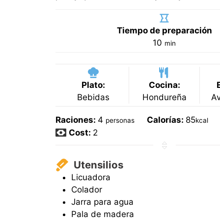
Tiempo de preparación
minutos
10
min
Plato:
Cocina:
Bebidas
Hondureña
Av
Raciones:
4
Calorías:
85
personas
kcal
Cost:
2
Utensilios
Licuadora
Colador
Jarra para agua
Pala de madera