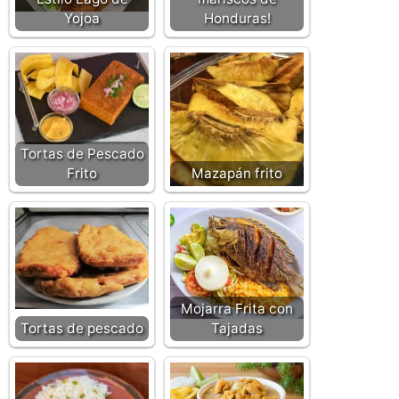
Yojoa
Honduras!
Tortas de Pescado
Frito
Mazapán frito
Mojarra Frita con
Tortas de pescado
Tajadas