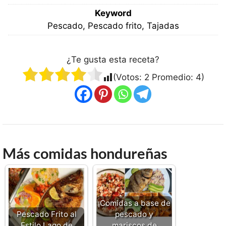
Keyword
Pescado, Pescado frito, Tajadas
¿Te gusta esta receta?
(Votos:
2
Promedio:
4
)
Más comidas hondureñas
¡Comidas a base de
Pescado Frito al
pescado y
Estilo Lago de
mariscos de