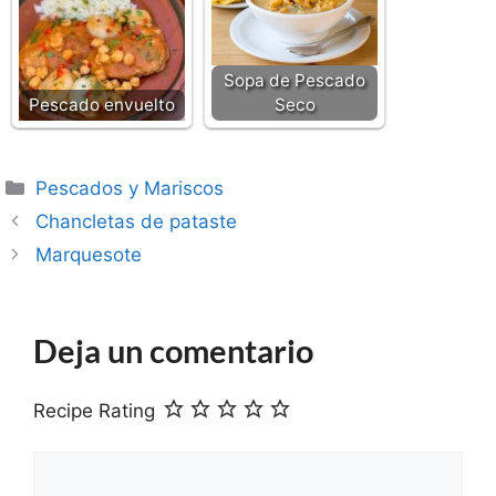
Sopa de Pescado
Pescado envuelto
Seco
Categorías
Pescados y Mariscos
Chancletas de pataste
Marquesote
Deja un comentario
Recipe Rating
Comentario