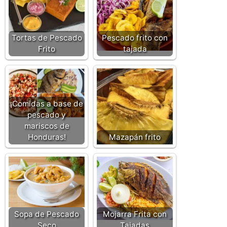
Tortas de Pescado
Pescado frito con
Frito
tajada
¡Comidas a base de
pescado y
mariscos de
Honduras!
Mazapán frito
Sopa de Pescado
Mojarra Frita con
Seco
Tajadas