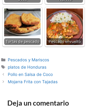
Tortas de pescado
Pescado envuelto
Categorías
Pescados y Mariscos
Etiquetas
platos de Honduras
Pollo en Salsa de Coco
Mojarra Frita con Tajadas
Deja un comentario