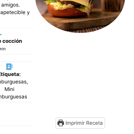
 amigos.
apetecible y
 cocción
inutos
min
Etiqueta:
burguesas,
Mini
mburguesas
Imprimir Receta