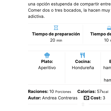
una opción estupenda de compartir entre
Comer dos o tres bocados, la hacen muy 
adictiva.
Tiempo de preparación
Tiempo de
minutos
m
20
10
min
Plato:
Cocina:
Aperitivo
Hondureña
ham
ha
Raciones:
10
Calorías:
57
Porciones
kcal
Autor:
Andrea Contreras
Cost:
3