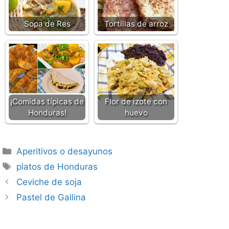
Sopa de Res
Tortillas de arroz
¡Comidas típicas de
Flor de izote con
Honduras!
huevo
Categorías
Aperitivos o desayunos
Etiquetas
platos de Honduras
Ceviche de soja
Pastel de Gallina