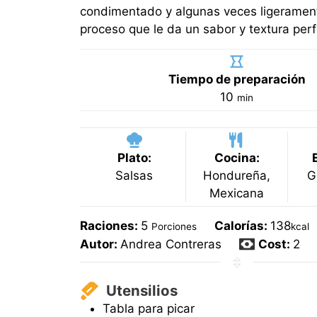
condimentado y algunas veces ligerament
proceso que le da un sabor y textura perf
Tiempo de preparación
minutos
10
min
Plato:
Cocina:
Salsas
Hondureña,
G
Mexicana
Raciones:
5
Calorías:
138
Porciones
kcal
Autor:
Andrea Contreras
Cost:
2
Utensilios
Tabla para picar