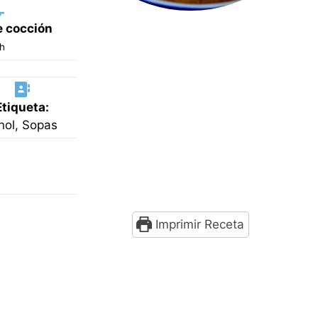
 cocción
horas
h
Etiqueta:
nol, Sopas
Imprimir Receta