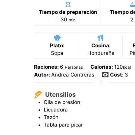
Tiempo de preparación
Tiempo de
minutos
30
2
min
Plato:
Cocina:
Sopa
Hondureña
Pi
Raciones:
6
Calorías:
120
Personas
kcal
Autor:
Andrea Contreras
Cost:
3
Utensilios
Olla de presión
Licuadora
Tazón
Tabla para picar