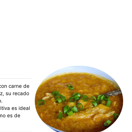
 con carne de
íz, su recado
o.
itiva es ideal
omo es de