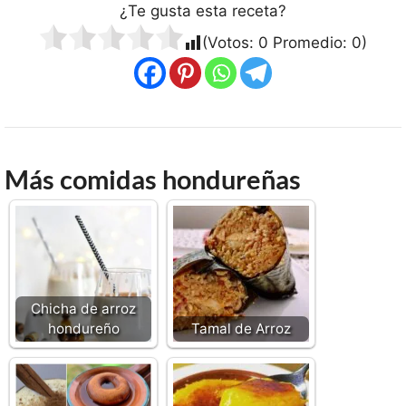
¿Te gusta esta receta?
(Votos:
0
Promedio:
0
)
Más comidas hondureñas
Chicha de arroz
hondureño
Tamal de Arroz