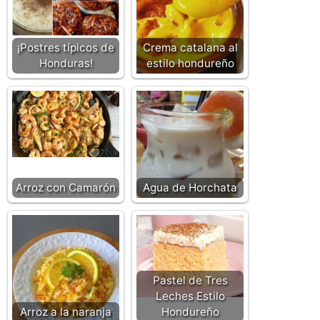
¡Postres típicos de
Crema catalana al
Honduras!
estilo hondureño
Arroz con Camarón
Agua de Horchata
Pastel de Tres
Leches Estilo
Arroz a la naranja
Hondureño